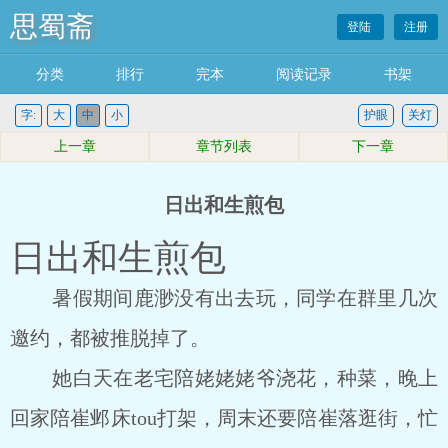
思蜀斋
登陆
注册
分类
排行
完本
阅读记录
书架
字:
大
中
小
护眼
关灯
上一章
章节列表
下一章
日出和生煎包
日出和生煎包
暑假期间鹿渺没有出去玩，同学在群里几次
邀约，都被推脱掉了。
她白天在老宅陪姥姥姥爷浇花，种菜，晚上
回家陪崔邺床tou打架，周末还要陪崔落逛街，忙