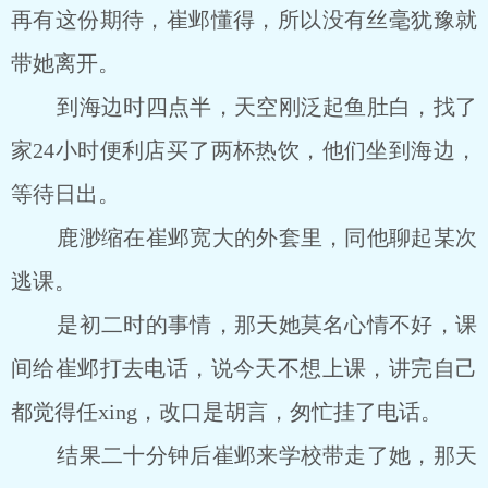
再有这份期待，崔邺懂得，所以没有丝毫犹豫就
带她离开。
到海边时四点半，天空刚泛起鱼肚白，找了
家24小时便利店买了两杯热饮，他们坐到海边，
等待日出。
鹿渺缩在崔邺宽大的外套里，同他聊起某次
逃课。
是初二时的事情，那天她莫名心情不好，课
间给崔邺打去电话，说今天不想上课，讲完自己
都觉得任xing，改口是胡言，匆忙挂了电话。
结果二十分钟后崔邺来学校带走了她，那天