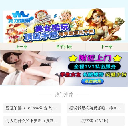
上一章
章节列表
下一章
热门推荐
淫骚丫鬟（1v1 bbw和变态腹黑男）
据说我是病娇反派唯一疼ai的妹妹（兄妹骨）
万人迷什么的不要啊（强制NPH）
哄丝绒（1V1H）