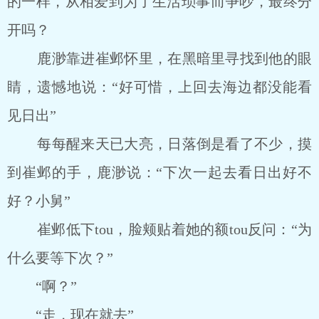
的一样，从相爱到为了生活琐事而争吵，最终分
开吗？
鹿渺靠进崔邺怀里，在黑暗里寻找到他的眼
睛，遗憾地说：“好可惜，上回去海边都没能看
见日出”
每每醒来天已大亮，日落倒是看了不少，摸
到崔邺的手，鹿渺说：“下次一起去看日出好不
好？小舅”
崔邺低下tou，脸颊贴着她的额tou反问：“为
什么要等下次？”
“啊？”
“走，现在就去”