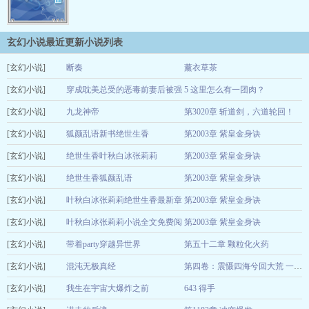
玄幻小说最近更新小说列表
[玄幻小说]
断奏
薰衣草茶
[玄幻小说]
Kiki
穿成耽美总受的恶毒前妻后被强
5 这里怎么有一团肉？
05-22
[玄幻小说]
制爱了（兽世nph）
九龙神帝
第3020章 斩道剑，六道轮回！
一颗西柚
05-13
[玄幻小说]
证道者
狐颜乱语新书绝世生香
第2003章 紫皇金身诀
12-25
[玄幻小说]
叶秋白冰张莉莉
绝世生香叶秋白冰张莉莉
第2003章 紫皇金身诀
12-22
[玄幻小说]
狐颜乱语
绝世生香狐颜乱语
第2003章 紫皇金身诀
12-22
[玄幻小说]
叶秋白冰张莉莉
叶秋白冰张莉莉绝世生香最新章
第2003章 紫皇金身诀
12-22
[玄幻小说]
节在线阅读
叶秋白冰张莉莉小说全文免费阅
第2003章 紫皇金身诀
狐颜乱语
12-22
[玄幻小说]
读
带着party穿越异世界
第五十二章 颗粒化火药
狐颜乱语
12-22
[玄幻小说]
钢蛋她爹
混沌无极真经
12-22
第四卷：震慑四海兮回大荒 一八九.形势危急，人间风流
[玄幻小说]
浮生不虚度
我生在宇宙大爆炸之前
643 得手
12-22