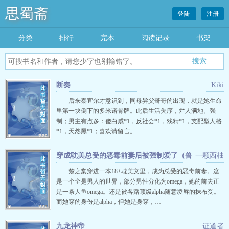
思蜀斋
登陆
注册
分类
排行
完本
阅读记录
书架
断奏
Kiki
后来秦宜尔才意识到，同母异父哥哥的出现，就是她生命
里第一块倒下的多米诺骨牌。此后生活失序，烂人满地。强
制；男主有点多：傻白咸*1，反社会*1，戏精*1，支配型人格
*1，天然黑*1；喜欢请留言。 …
穿成耽美总受的恶毒前妻后被强制爱了（兽
一颗西柚
世nph）
楚之棠穿进一本18+耽美文里，成为总受的恶毒前妻。这
是一个全是男人的世界，部分男性分化为omega，她的前夫正
是一条人鱼omega。还是被各路顶级alpha随意凌辱的抹布受。
而她穿的身份是alpha，但她是身穿，…
九龙神帝
证道者