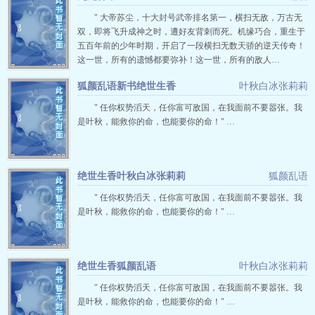
" 大帝苏尘，十大封号武帝排名第一，横扫无敌，万古无
双，即将飞升成神之时，遭好友背刺而死。机缘巧合，重生于
五百年前的少年时期，开启了一段横扫无数天骄的逆天传奇！
这一世，所有的遗憾都要弥补！这一世，所有的敌人…
狐颜乱语新书绝世生香
叶秋白冰张莉莉
" 任你权势滔天，任你富可敌国，在我面前不要嚣张。我
是叶秋，能救你的命，也能要你的命！" …
绝世生香叶秋白冰张莉莉
狐颜乱语
" 任你权势滔天，任你富可敌国，在我面前不要嚣张。我
是叶秋，能救你的命，也能要你的命！" …
绝世生香狐颜乱语
叶秋白冰张莉莉
" 任你权势滔天，任你富可敌国，在我面前不要嚣张。我
是叶秋，能救你的命，也能要你的命！" …