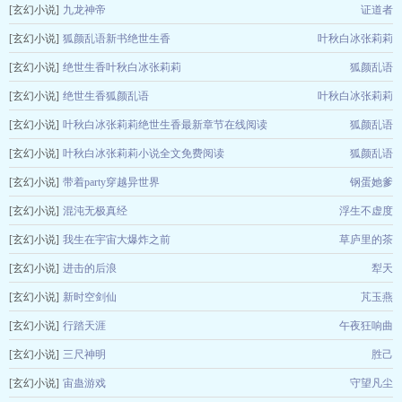
[玄幻小说]
九龙神帝
证道者
[玄幻小说]
狐颜乱语新书绝世生香
叶秋白冰张莉莉
[玄幻小说]
绝世生香叶秋白冰张莉莉
狐颜乱语
[玄幻小说]
绝世生香狐颜乱语
叶秋白冰张莉莉
[玄幻小说]
叶秋白冰张莉莉绝世生香最新章节在线阅读
狐颜乱语
[玄幻小说]
叶秋白冰张莉莉小说全文免费阅读
狐颜乱语
[玄幻小说]
带着party穿越异世界
钢蛋她爹
[玄幻小说]
混沌无极真经
浮生不虚度
[玄幻小说]
我生在宇宙大爆炸之前
草庐里的茶
[玄幻小说]
进击的后浪
犁天
[玄幻小说]
新时空剑仙
芃玉燕
[玄幻小说]
行踏天涯
午夜狂响曲
[玄幻小说]
三尺神明
胜己
[玄幻小说]
宙蛊游戏
守望凡尘