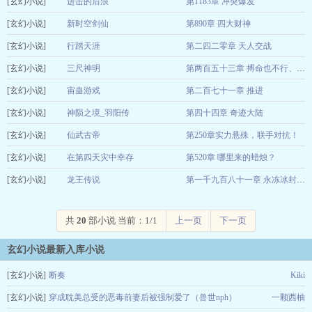
[玄幻小说]
草庐里的茶
进击的后浪
第1183章 冲突爆发
12-22
[玄幻小说]
犁天
新时空剑仙
第890章 四大财神
12-22
[玄幻小说]
芃玉燕
行踏天涯
第二四二零章 天人交战
12-22
[玄幻小说]
午夜狂响曲
三尺神明
12-22
第两百五十三章 搏命也不行、生死别离？
[玄幻小说]
胜己
宙蛊游戏
第二百七十一章 推进
12-22
[玄幻小说]
守望凡尘
神陨之境_羽阳传
第四十四章 奇迹大陆
12-22
[玄幻小说]
阮绵棉
仙武古帝
第250章实力悬殊，联手对抗！
12-22
[玄幻小说]
水墨洞天画流苏
在第四天灾中幸存
第520章 哪里来的蜡烛？
12-22
[玄幻小说]
纳西利亚
龙王传说
12-22
第一千九百八十一章 永冻冰封！（大结局附后记）
唐家三少
12-22
共
20
部小说 当前：1/1
上一页
下一页
玄幻小说最新入库小说
[玄幻小说]
断奏
Kiki
[玄幻小说]
穿成耽美总受的恶毒前妻后被强制爱了（兽世nph）
一颗西柚