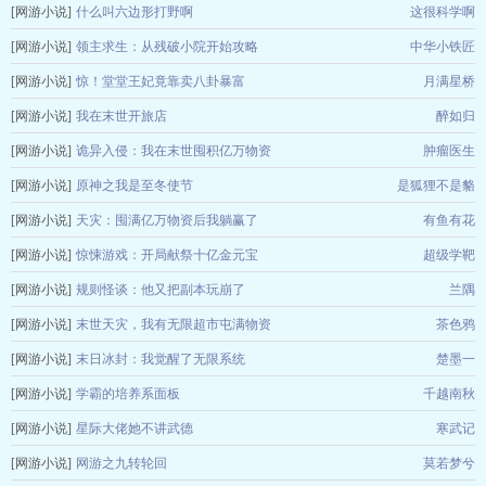
[网游小说]
什么叫六边形打野啊
这很科学啊
[网游小说]
领主求生：从残破小院开始攻略
中华小铁匠
[网游小说]
惊！堂堂王妃竟靠卖八卦暴富
月满星桥
[网游小说]
我在末世开旅店
醉如归
[网游小说]
诡异入侵：我在末世囤积亿万物资
肿瘤医生
[网游小说]
原神之我是至冬使节
是狐狸不是貉
[网游小说]
天灾：囤满亿万物资后我躺赢了
有鱼有花
[网游小说]
惊悚游戏：开局献祭十亿金元宝
超级学靶
[网游小说]
规则怪谈：他又把副本玩崩了
兰隅
[网游小说]
末世天灾，我有无限超市屯满物资
茶色鸦
[网游小说]
末日冰封：我觉醒了无限系统
楚墨一
[网游小说]
学霸的培养系面板
千越南秋
[网游小说]
星际大佬她不讲武德
寒武记
[网游小说]
网游之九转轮回
莫若梦兮