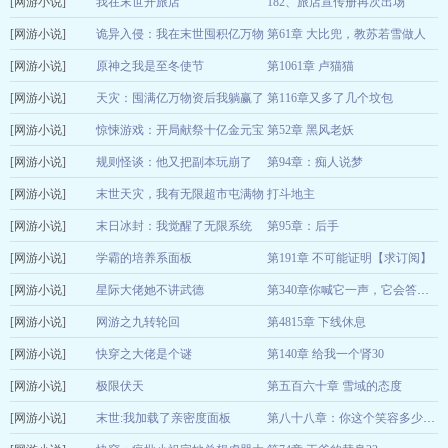
[网游小说]
月满星桥
我在末世开旅店
182、旅店宣传册再次出场
12-22
[网游小说]
醉如归
诡异入侵：我在末世囤积亿万物
第61章 大比兜，教苏若雪做人
12-22
[网游小说]
资
原神之我是至冬使节
第1061章 卢猫猫
肿瘤医生
12-22
[网游小说]
是狐狸不是貉
天灾：囤满亿万物资后我躺赢了
第116章又多了几个坟包
12-22
[网游小说]
有鱼有花
惊悚游戏：开局献祭十亿金元宝
第52章 黑风老妖
12-22
[网游小说]
超级学靶
规则怪谈：他又把副本玩崩了
第94章：痴人说梦
12-22
[网游小说]
兰隅
末世天灾，我有无限超市屯满物
打斗地主
12-22
[网游小说]
资
末日冰封：我觉醒了无限系统
第95章：后手
茶色鸦
12-22
[网游小说]
楚墨一
学霸的培养系面板
第191章 不可能证明【求订阅】
12-22
[网游小说]
千越南秋
星际大佬她不讲武德
12-22
第340章你喊它一声，它会答应你吗？第一更
[网游小说]
寒武记
网游之九转轮回
第4815章 下线休息
12-22
[网游小说]
莫若梦兮
快穿之大佬是个谜
第140章 给我一个肾30
12-22
[网游小说]
小婉晚安
极限伏天
第五百六十章 雪域的态度
12-22
[网游小说]
天茗
末世:我加载了亲密度面板
12-22
第八十八章：你这个笑容多少是沾点变态了