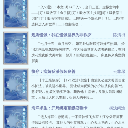
" 入V通知：本文3月14日入V，当日三更。虚拟空间中
——[叮！吸收宿主金手指][叮！吸收宿主技能][叮！吸收宿主
记忆][叮！吸收宿主情感]……[赠送一个随机挂！？]……[宿主
选择进入新世界]……[宿主接收…
规则怪谈：我在怪谈世界为非作歹
陈清衍
" 七月十五，血月当空。 婚宅外边敲锣打鼓好不热闹。 婚
宅之内纸钱飘飘啼哭阵阵。 作为怪谈世界天选者的榭尘，在洞
房花烛夜的大美时刻，掀开了新娘的红盖头。 床底传来腐烂的
腥臭。 …
快穿：病娇反派假装良善
云非愿
【非正经快穿】【1V1双洁+架空】魔族长公主为拎回自家
小护法，被坑进小世界。 要让成为反派的小护法从良向善?忆
慈:好吧，他装的确实不像。我教他！ 后来，反派人前温润稳
重，人后让人闻风丧胆，折磨人的手段…
海洋求生：开局绑定顶级召唤卡
搁浅问渔
" 进入海洋生存游戏，一不留神带飞大家！江朵朵开局获
得顶级召唤卡。 其他人的生存游戏：小心天上飞的，小心水里