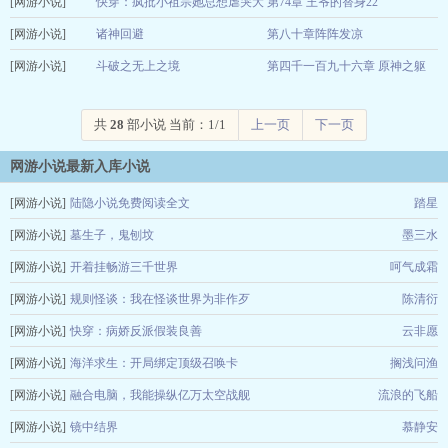
[网游小说]
我是纯爱战士
快穿：疯批小祖宗她总想虐哭大
第74章 王爷的替身22
12-22
[网游小说]
佬
诸神回避
第八十章阵阵发凉
萌面小锦鲤
12-22
[网游小说]
苗棋淼
斗破之无上之境
第四千一百九十六章 原神之躯
12-22
夜雨闻铃0
12-22
共
28
部小说 当前：1/1
上一页
下一页
网游小说最新入库小说
[网游小说]
陆隐小说免费阅读全文
踏星
[网游小说]
墓生子，鬼刨坟
墨三水
[网游小说]
开着挂畅游三千世界
呵气成霜
[网游小说]
规则怪谈：我在怪谈世界为非作歹
陈清衍
[网游小说]
快穿：病娇反派假装良善
云非愿
[网游小说]
海洋求生：开局绑定顶级召唤卡
搁浅问渔
[网游小说]
融合电脑，我能操纵亿万太空战舰
流浪的飞船
[网游小说]
镜中结界
慕静安