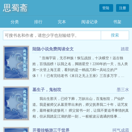
思蜀斋
登陆
注册
分类
排行
完本
阅读记录
书架
陆隐小说免费阅读全文
踏星
" 浩瀚宇宙，无尽种族！恢弘战技，十决横空！远古独
姓，百强战榜！以我之名，脚踏星空！2200年的一天，当人类
第一次登上海王星，看到的是一柄战刀和一具站立的尸
体！！！已有完结老书《末日之无上王座》三百多万字，…
墓生子，鬼刨坟
墨三水
我出生那天，已经下葬，万妖出山，百鬼刨坟，尸仙护
道。我是被师父从墓里带出来的，师父抚养我二十年，诅咒发
作，最终被剥皮惨死！ 师父留书一封，让我不要追寻事情的真
相，但从我踏足江湖的那一刻，一桩桩波云诡谲的怪事…
开着挂畅游三千世界
呵气成霜