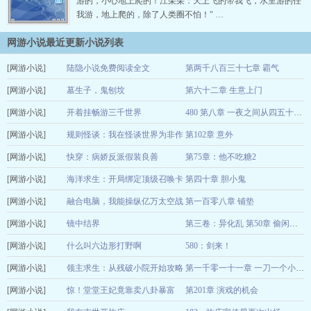
游的，小心地上爬的！江朵朵：天上飞的带我飞，水里游的任
我游，地上爬的，除了人类圈不怕！" …
网游小说最近更新小说列表
[网游小说]
陆隐小说免费阅读全文
第两千八百三十七章 霸气
[网游小说]
踏星
墓生子，鬼刨坟
第六十二章 生意上门
12-26
[网游小说]
墨三水
开着挂畅游三千世界
12-23
480 第八章 一夜之间从四五十度高下降到了
[网游小说]
呵气成霜
规则怪谈：我在怪谈世界为非作
第102章 意外
12-23
[网游小说]
歹
快穿：病娇反派假装良善
第75章：他不吃糖2
陈清衍
12-22
[网游小说]
云非愿
海洋求生：开局绑定顶级召唤卡
第四十章 胆小鬼
12-22
[网游小说]
搁浅问渔
融合电脑，我能操纵亿万太空战
第一百零八章 铺垫
12-22
[网游小说]
舰
镜中结界
流浪的飞船
12-22
第三卷：异化乱 第50章 偷闲过个春节（两章合一）
[网游小说]
慕静安
什么叫六边形打野啊
580：剑来！
12-22
[网游小说]
这很科学啊
领主求生：从残破小院开始攻略
12-22
第一千零一十一章 一刀一个小朋友【求订阅】
[网游小说]
中华小铁匠
惊！堂堂王妃竟靠卖八卦暴富
第201章 演戏的机会
12-22