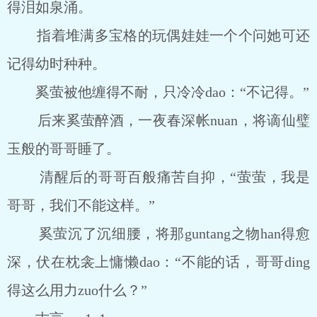
得泪如泉涌。
指着堆满多宝格的玩偶娃娃一个个问她可还
记得幼时种种。
奚萤被他缠得不耐，只冷冷dao：“不记得。”
后来奚萤醉酒，一夜春深帐nuan，将谪仙璧
玉般的哥哥睡了。
清醒后的哥哥百般痛苦自抑，“萤萤，我是
哥哥，我们不能这样。”
奚萤沉了沉细腰，将那guntang之物han得愈
深，伏在枕衾上慵懒dao：“不能的话，哥哥ding
得这么用力zuo什么？”