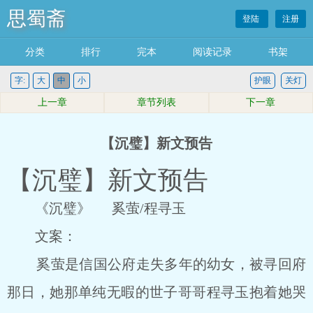
思蜀斋
登陆
注册
分类
排行
完本
阅读记录
书架
字:
大
中
小
护眼
关灯
上一章
章节列表
下一章
【沉璧】新文预告
【沉璧】新文预告
《沉璧》 奚萤/程寻玉
文案：
奚萤是信国公府走失多年的幼女，被寻回府
那日，她那单纯无暇的世子哥哥程寻玉抱着她哭