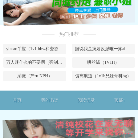
热门推荐
yinsao丫鬟（1v1 bbw和变态腹黑男）
据说我是病娇反派唯一疼ai的妹妹（兄妹骨）
万人迷什么的不要啊（强制NPH）
哄丝绒（1V1H）
采薇（产ru NPH）
偏离航道（1v1h兄妹骨科bg）
首页
我的书架
阅读记录
顶部↑