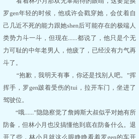
看着林小月那双无辜期待的眼睛，这要是换
罗gen年轻的时候，他或许会戳穿她，会仗着自
己几近不死的能力跟她shen后可能存在的极端人
类势力斗一斗，但现在......都说了，他只是个无
力可耻的中年老男人，他疲了，已经没有力气再
斗了。
“抱歉，我明天有事，你还是找别人吧。”挥
挥手，罗gen跛着受伤的tui，拉开车门，坐进了
驾驶位。
“哦......”隐隐察觉了詹姆斯大叔似乎对她有所
防备，但林小月也没搞懂他到底在防备什么。退
开了些，林小月就这么眼睁睁看着罗gen的车开