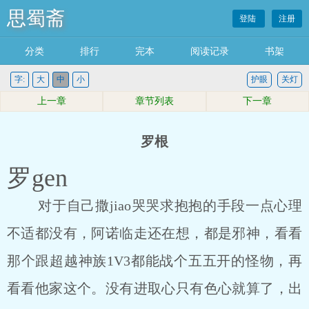
思蜀斋
登陆
注册
分类
排行
完本
阅读记录
书架
字:
大
中
小
护眼
关灯
上一章
章节列表
下一章
罗根
罗gen
对于自己撒jiao哭哭求抱抱的手段一点心理
不适都没有，阿诺临走还在想，都是邪神，看看
那个跟超越神族1V3都能战个五五开的怪物，再
看看他家这个。没有进取心只有色心就算了，出