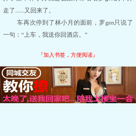
走了......又回来了。
车再次停到了林小月的面前，罗gen只说了
一句：“上车，我送你回酒店。”
『加入书签，方便阅读』
.
.
.
上一章
章节列表
下一章