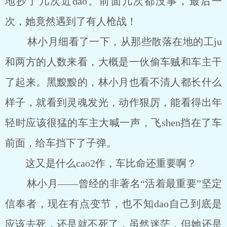
地抄了几次近dao。前面几次都没事，最后一
次，她竟然遇到了有人枪战！
林小月细看了一下，从那些散落在地的工ju
和两方的人数来看，大概是一伙偷车贼和车主干
了起来。黑黢黢的，林小月也看不清人都长什么
样子，就看到灵魂发光，动作狠厉，能看得出年
轻时应该很猛的车主大喊一声，飞shen挡在了车
前面，给车挡下了子弹。
这又是什么cao2作，车比命还重要啊？
林小月——曾经的非著名“活着最重要”坚定
信奉者，现在有点变节，也不知dao自己到底是
应该去死，还是就不死了，虽然迷茫，但她还是