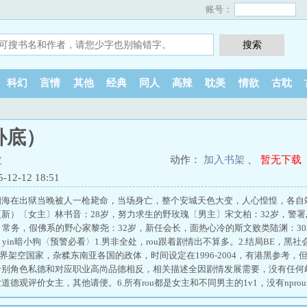
账号：
科幻
言情
其他
经典
同人
高辣
耽美
情欲
古耽
卧底）
次
动作：
加入书架
、
暂无下载
2-12 18:51
四海在出狱当晚被人一枪毙命，当场身亡，整个安城天色大变，人心惶惶，各自
新）〔女主〕林书音：28岁，努力求生的野玫瑰〔男主〕宋文柏：32岁，警
，常务，假佛系的野心家黎尧：32岁，新任会长，面热心冷的斯文败类陆渊：3
yin暗小狗〈预警必看〉1.男非全处，rou跟着剧情出不算多。2.结局BE，黑
世界架空国家，杂糅东南亚各国的政体，时间设定在1996-2004，有港黑参考，
别角色私德和对应职业高尚品德相反，相关描述全因剧情发展需要，没有任何歧
德观评价女主，其他请便。6.所有rou都是女主和不同男主的1v1，没有npro