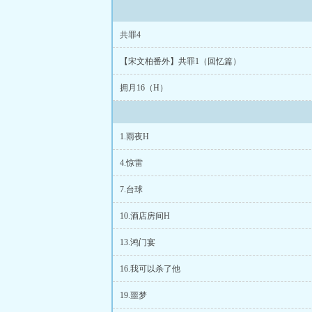
共罪4
【宋文柏番外】共罪1（回忆篇）
拥月16（H）
1.雨夜H
4.惊雷
7.台球
10.酒店房间H
13.鸿门宴
16.我可以杀了他
19.噩梦