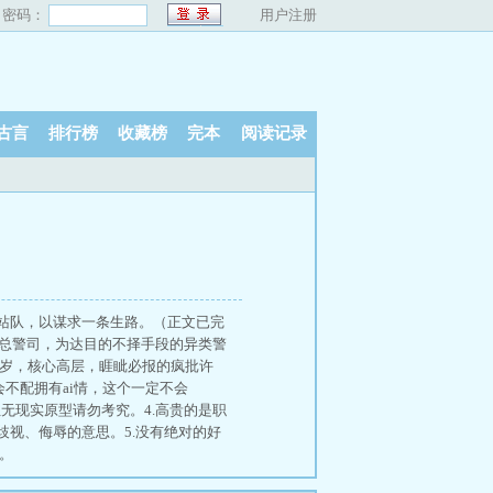
密码：
用户注册
古言
排行榜
收藏榜
完本
阅读记录
站队，以谋求一条生路。（正文已完
署总警司，为达目的不择手段的异类警
0岁，核心高层，睚眦必报的疯批许
社会不配拥有ai情，这个一定不会
但无现实原型请勿考究。4.高贵的是职
视、侮辱的意思。5.没有绝对的好
u。