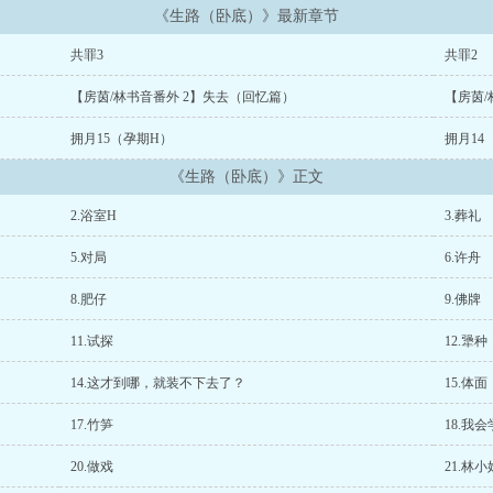
《生路（卧底）》最新章节
共罪3
共罪2
【房茵/林书音番外 2】失去（回忆篇）
【房茵/
拥月15（孕期H）
拥月14
《生路（卧底）》正文
2.浴室H
3.葬礼
5.对局
6.许舟
8.肥仔
9.佛牌
11.试探
12.犟种
14.这才到哪，就装不下去了？
15.体面
17.竹笋
18.我
20.做戏
21.林