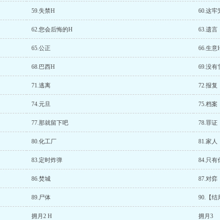
59.失禁H
60.这
62.您会后悔的H
63.遗言
65.公正
66.生意
68.巴西H
69.没
71.逃离
72.报复
74.元旦
75.档案
77.那就留下吧
78.罪
80.化工厂
81.家人
83.定时炸弹
84.只
86.焚城
87.对弈
89.尸体
90.【
拥月2 H
拥月3