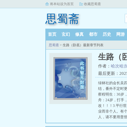
将本站设为首页
收藏思蜀斋
思蜀斋
首页
玄幻
修真
都市
历史
网游
思蜀斋
> 生路（卧底）最新章节列表
生路（
作者：
哈次哈
最后更新：2025-1
绿林社的会长吴
结，番外不定时更
察程明生：30岁
舟：24岁，打手，
改！！！3.平行
业而非个人。有个
人，请不要用普世道