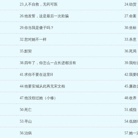
23.人不自救，无药可医
24.劫货
26.他发誓，这是最后一次欺骗
27.命案
29.你当我是傻子吗？
30.坐标
32.您对她不一样
33.杀意
35.默契
36.死局
38.四年了，你怎么一点长进都没有
39.我
41.求你不要在这里H
42.我
44.他要安城从此再无宋文柏
45.廉
47.他没怨过她（小修）
48.收养
50.死亡
51.戒指
53.寻山
54.低烧
56.治病
57.她