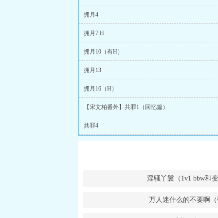
拥月4
拥月7 H
拥月10（有H）
拥月13
拥月16（H）
【宋文柏番外】共罪1（回忆篇）
共罪4
淫骚丫鬟（1v1 bbw
万人迷什么的不要啊（