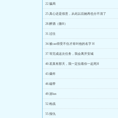
22.骗局
25.真心还是假意，从此以后她再也分不清了
28.醉酒（微H）
31.过往
34.被cao得受不住才肯叫他的名字 H
37.等完成这次任务，我会离开安城
40.若真有那天，我一定拉着你一起死H
43.爆炸
46.磁带
49.游lun
52.枪战
55.报仇