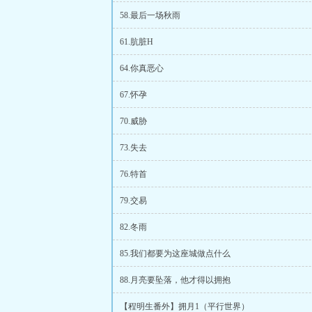
58.最后一场秋雨
61.肮脏H
64.你真恶心
67.怀孕
70.威胁
73.失去
76.特首
79.交易
82.冬雨
85.我们都要为这座城做点什么
88.月亮要坠落，他才得以拥抱
【程明生番外】拥月1（平行世界）