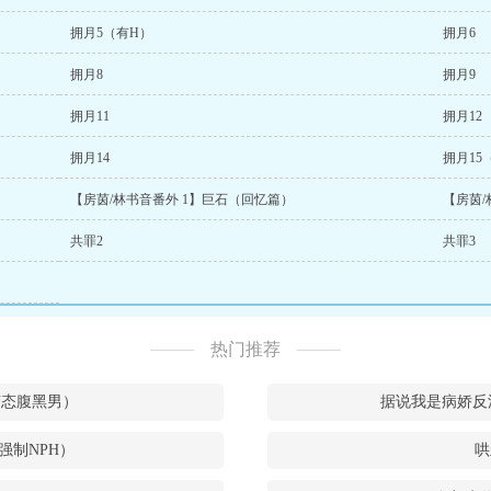
拥月5（有H）
拥月6
拥月8
拥月9
拥月11
拥月12
拥月14
拥月15
【房茵/林书音番外 1】巨石（回忆篇）
【房茵/
共罪2
共罪3
热门推荐
和变态腹黑男）
据说我是病娇反
强制NPH）
哄