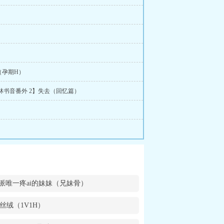
（孕期H）
林书音番外 2】失去（回忆篇）
派唯一疼ai的妹妹（兄妹骨）
丝绒（1V1H）