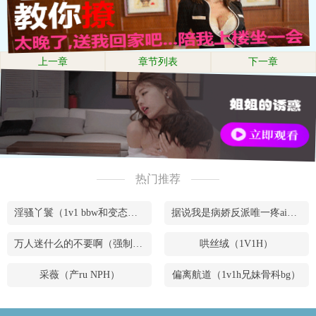
上一章
章节列表
下一章
热门推荐
淫骚丫鬟（1v1 bbw和变态腹黑男）
据说我是病娇反派唯一疼ai的妹妹（兄妹骨）
万人迷什么的不要啊（强制NPH）
哄丝绒（1V1H）
采薇（产ru NPH）
偏离航道（1v1h兄妹骨科bg）