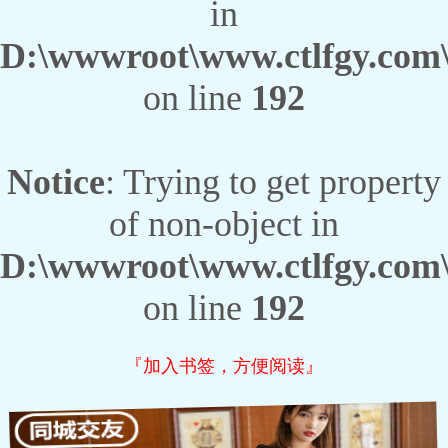
in
D:\wwwroot\www.ctlfgy.com\
on line
192
Notice
: Trying to get property
of non-object in
D:\wwwroot\www.ctlfgy.com\
on line
192
『加入书签，方便阅读』