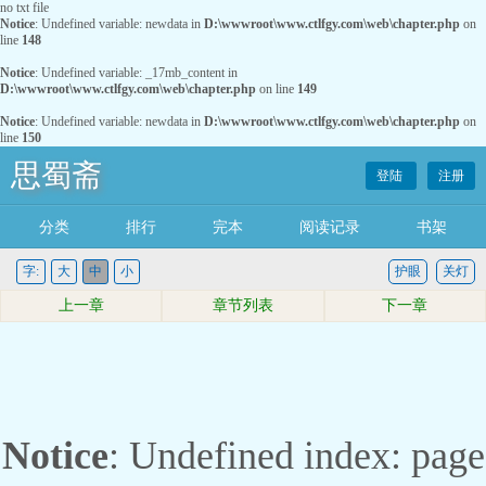
no txt file
Notice
: Undefined variable: newdata in
D:\wwwroot\www.ctlfgy.com\web\chapter.php
on
line
148
Notice
: Undefined variable: _17mb_content in
D:\wwwroot\www.ctlfgy.com\web\chapter.php
on line
149
Notice
: Undefined variable: newdata in
D:\wwwroot\www.ctlfgy.com\web\chapter.php
on
line
150
思蜀斋
登陆
注册
分类
排行
完本
阅读记录
书架
字:
大
中
小
护眼
关灯
上一章
章节列表
下一章
Notice
: Undefined index: page