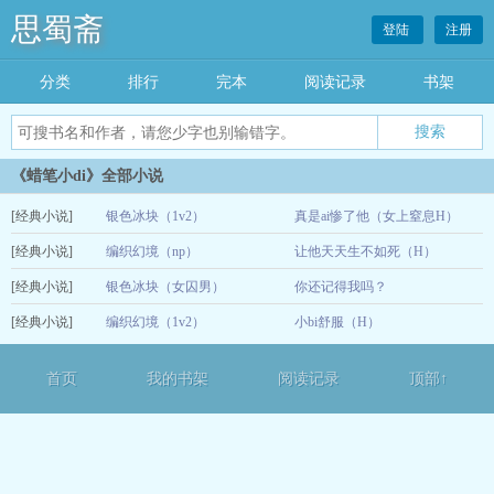
思蜀斋
登陆
注册
分类
排行
完本
阅读记录
书架
《蜡笔小di》全部小说
[经典小说]
银色冰块（1v2）
真是ai惨了他（女上窒息H）
[经典小说]
编织幻境（np）
让他天天生不如死（H）
12-14
[经典小说]
银色冰块（女囚男）
你还记得我吗？
12-13
[经典小说]
编织幻境（1v2）
小bi舒服（H）
12-13
12-13
首页
我的书架
阅读记录
顶部↑