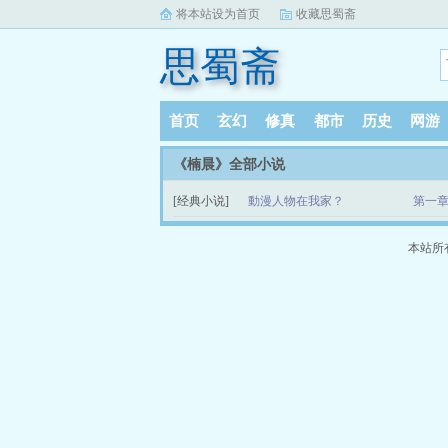
将本站设为首页
收藏思蜀斋
思蜀斋
首页
玄幻
修真
都市
历史
网游
《楠晨》全部小说
[经典小说]
動漫人物在我家？
第一章
本站所