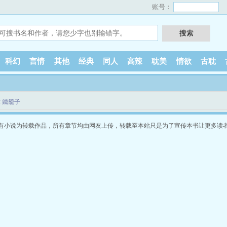
账号：
科幻
言情
其他
经典
同人
高辣
耽美
情欲
古耽
 鐵籠子
有小说为转载作品，所有章节均由网友上传，转载至本站只是为了宣传本书让更多读