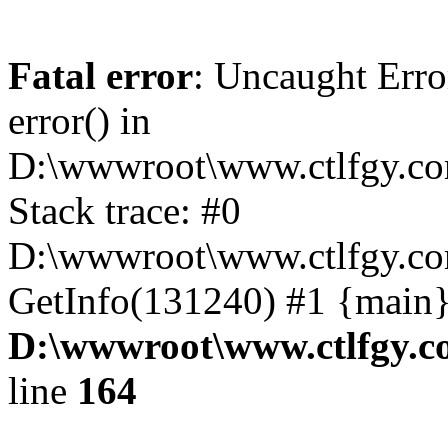
Fatal error
: Uncaught Erro
error() in
D:\wwwroot\www.ctlfgy.co
Stack trace: #0
D:\wwwroot\www.ctlfgy.co
GetInfo(131240) #1 {main}
D:\wwwroot\www.ctlfgy.c
line
164