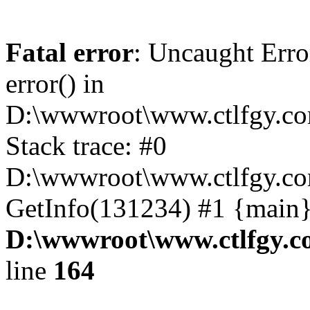
Fatal error
: Uncaught Erro
error() in
D:\wwwroot\www.ctlfgy.co
Stack trace: #0
D:\wwwroot\www.ctlfgy.co
GetInfo(131234) #1 {main}
D:\wwwroot\www.ctlfgy.c
line
164