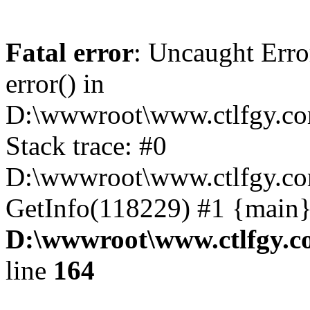
Fatal error
: Uncaught Erro
error() in
D:\wwwroot\www.ctlfgy.co
Stack trace: #0
D:\wwwroot\www.ctlfgy.co
GetInfo(118229) #1 {main}
D:\wwwroot\www.ctlfgy.c
line
164