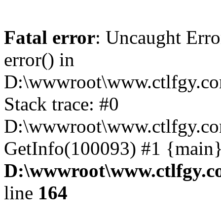
Fatal error
: Uncaught Erro
error() in
D:\wwwroot\www.ctlfgy.co
Stack trace: #0
D:\wwwroot\www.ctlfgy.co
GetInfo(100093) #1 {main}
D:\wwwroot\www.ctlfgy.c
line
164